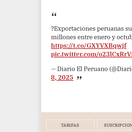
?Exportaciones peruanas s
millones entre enero y octu
https://t.co/GXYVXBqwjf
pic.twitter.com/o23lCxRrV
— Diario El Peruano (@Diar
8, 2025
TARIFAS
SUSCRIPCIO