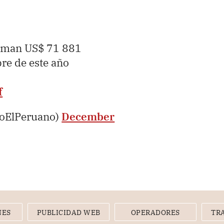
uman US$ 71 881
bre de este año
f
ioElPeruano)
December
NES
PUBLICIDAD WEB
OPERADORES
TR