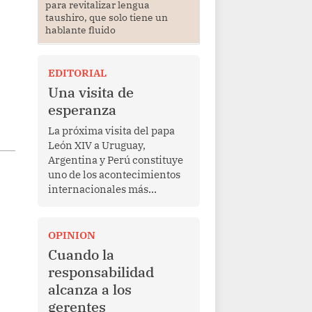
para revitalizar lengua
taushiro, que solo tiene un
hablante fluido
EDITORIAL
Una visita de
esperanza
La próxima visita del papa
León XIV a Uruguay,
Argentina y Perú constituye
uno de los acontecimientos
internacionales más
relevantes para América
Latina en los últimos años.
Más allá de su dimensión
OPINION
religiosa, esta gira
Cuando la
representa una oportunidad
responsabilidad
para reafirmar el valor del
alcanza a los
diálogo, fortalecer los
gerentes
vínculos entre los pueblos y