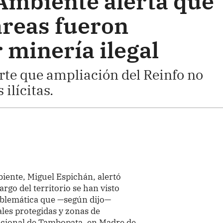
 Ambiente alerta que
áreas fueron
 minería ilegal
rte que ampliación del Reinfo no
ilícitas.
biente, Miguel Espichán, alertó
argo del territorio se han visto
roblemática que —según dijo—
les protegidas y zonas de
cional de Tambopata, en Madre de