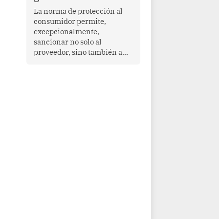
proyectar una imagen de
La norma de protección al
cooperación en una región
consumidor permite,
que enfrenta desafíos en
excepcionalmente,
materia de desarrollo,
sancionar no solo al
cohesión social y
proveedor, sino también a
gobernabilidad.
las personas naturales que
ejercen su dirección,
gerencia o administración,
siempre que estas personas
hayan participado con dolo o
culpa inexcusable en el
planeamiento, la realización
o la ejecución de la
infracción. En un caso
reciente, Indecopi sancionó
al gerente de un proveedor
de servicios de
entretenimiento por la
frustrada realización de un
meet and greet con Lionel
Messi, cuya presencia fue