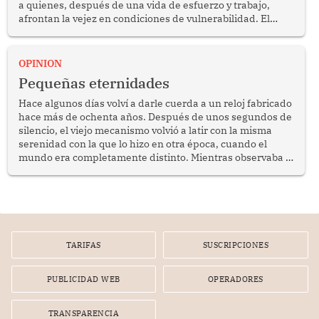
a quienes, después de una vida de esfuerzo y trabajo,
afrontan la vejez en condiciones de vulnerabilidad. El
anuncio formulado por la presidenta de la república,
Keiko Fujimori, de incrementar de 350 a 700 soles
bimestrales el subsidio que reciben los beneficiarios del
OPINION
programa Pensión 65 abre una oportunidad para
Pequeñas eternidades
reflexionar sobre la importancia de fortalecer las políticas
públicas dirigidas a los adultos mayores en pobreza.
Hace algunos días volví a darle cuerda a un reloj fabricado
hace más de ochenta años. Después de unos segundos de
silencio, el viejo mecanismo volvió a latir con la misma
serenidad con la que lo hizo en otra época, cuando el
mundo era completamente distinto. Mientras observaba el
lento movimiento de sus agujas pensé que algunas cosas
poseen una misteriosa capacidad para sobrevivir al
tiempo.
TARIFAS
SUSCRIPCIONES
PUBLICIDAD WEB
OPERADORES
TRANSPARENCIA