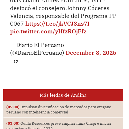
días cuando antes eran años, así lo
destacó el consejero Johnny Cáceres
Valencia, responsable del Programa PP
0067
https://t.co/jkVCJ3ns7I
pic.twitter.com/yHfzROjFfz
— Diario El Peruano
(@DiarioElPeruano)
December 8, 2025
Más leídas de Andina
(05:00)
Impulsan diversificación de mercados para orégano
peruano con inteligencia comercial
(03:00)
Quilla Resources prevé ampliar mina Chapi e iniciar
expansión a fines del 2029