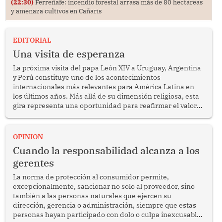
(22:30)
Ferreñafe: incendio forestal arrasa más de 80 hectáreas
y amenaza cultivos en Cañaris
EDITORIAL
Una visita de esperanza
La próxima visita del papa León XIV a Uruguay, Argentina
y Perú constituye uno de los acontecimientos
internacionales más relevantes para América Latina en
los últimos años. Más allá de su dimensión religiosa, esta
gira representa una oportunidad para reafirmar el valor
del diálogo, fortalecer los vínculos entre los pueblos y
proyectar una imagen de cooperación en una región que
enfrenta desafíos en materia de desarrollo, cohesión
OPINION
social y gobernabilidad.
Cuando la responsabilidad alcanza a los
gerentes
La norma de protección al consumidor permite,
excepcionalmente, sancionar no solo al proveedor, sino
también a las personas naturales que ejercen su
dirección, gerencia o administración, siempre que estas
personas hayan participado con dolo o culpa inexcusable