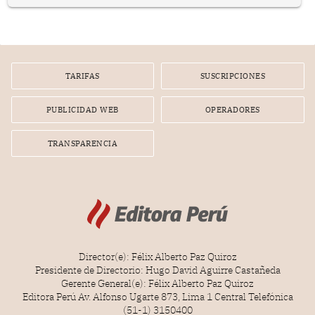
en el planeamiento, la realización o la ejecución de la
infracción. En un caso reciente, Indecopi sancionó al
gerente de un proveedor de servicios de entretenimiento
por la frustrada realización de un meet and greet con
Lionel Messi, cuya presencia fue ofrecida, a su vez, por el
gerente de la empresa promotora en una entrevista
TARIFAS
SUSCRIPCIONES
radial.
PUBLICIDAD WEB
OPERADORES
TRANSPARENCIA
Director(e): Félix Alberto Paz Quiroz
Presidente de Directorio: Hugo David Aguirre Castañeda
Gerente General(e): Félix Alberto Paz Quiroz
Editora Perú Av. Alfonso Ugarte 873, Lima 1 Central Telefónica
(51-1) 3150400