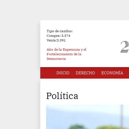
Tipo de cambio:
Compra: 3.374
Venta:3.391
Año de la Esperanza y el
Fortalecimiento de la
Democracia
INICIO
DERECHO
ECONOMÍA
Política