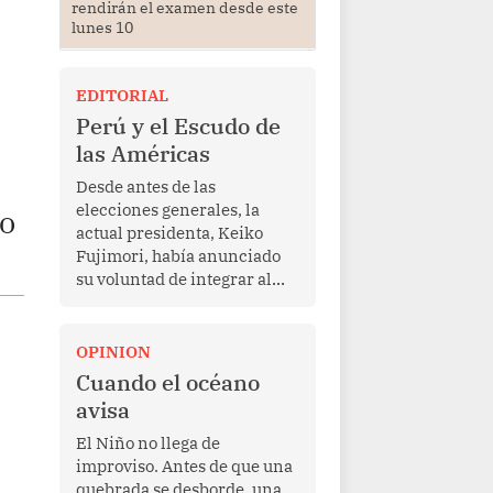
rendirán el examen desde este
lunes 10
EDITORIAL
Perú y el Escudo de
las Américas
Desde antes de las
elecciones generales, la
no
actual presidenta, Keiko
Fujimori, había anunciado
su voluntad de integrar al
Perú a la iniciativa Escudo
de las Américas, presentada
en marzo de este año por el
OPINION
mandatario estadounidense
Cuando el océano
Donald Trump, con el fin de
avisa
enfrentar al crimen
transnacional organizado y
El Niño no llega de
al tráfico de drogas.
improviso. Antes de que una
quebrada se desborde, una