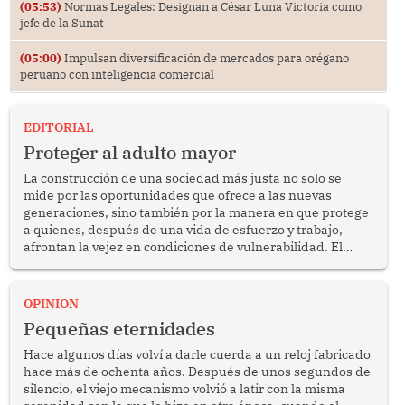
(05:53)
Normas Legales: Designan a César Luna Victoria como
jefe de la Sunat
(05:00)
Impulsan diversificación de mercados para orégano
peruano con inteligencia comercial
EDITORIAL
Proteger al adulto mayor
La construcción de una sociedad más justa no solo se
mide por las oportunidades que ofrece a las nuevas
generaciones, sino también por la manera en que protege
a quienes, después de una vida de esfuerzo y trabajo,
afrontan la vejez en condiciones de vulnerabilidad. El
anuncio formulado por la presidenta de la república,
Keiko Fujimori, de incrementar de 350 a 700 soles
bimestrales el subsidio que reciben los beneficiarios del
OPINION
programa Pensión 65 abre una oportunidad para
Pequeñas eternidades
reflexionar sobre la importancia de fortalecer las políticas
públicas dirigidas a los adultos mayores en pobreza.
Hace algunos días volví a darle cuerda a un reloj fabricado
hace más de ochenta años. Después de unos segundos de
silencio, el viejo mecanismo volvió a latir con la misma