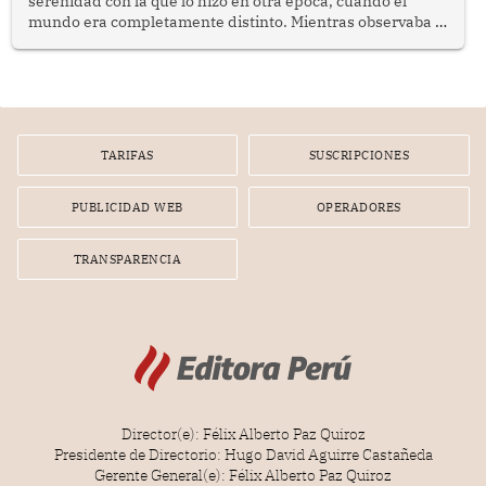
serenidad con la que lo hizo en otra época, cuando el
mundo era completamente distinto. Mientras observaba el
lento movimiento de sus agujas pensé que algunas cosas
poseen una misteriosa capacidad para sobrevivir al
tiempo.
TARIFAS
SUSCRIPCIONES
PUBLICIDAD WEB
OPERADORES
TRANSPARENCIA
Director(e): Félix Alberto Paz Quiroz
Presidente de Directorio: Hugo David Aguirre Castañeda
Gerente General(e): Félix Alberto Paz Quiroz