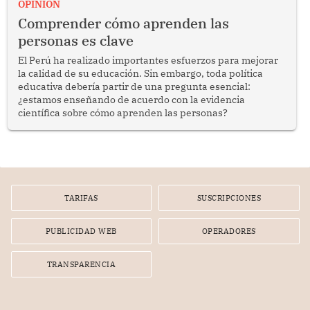
competir en los mercados internacionales y generar
OPINION
oportunidades de desarrollo en diversas regiones del
Comprender cómo aprenden las
país.
personas es clave
El Perú ha realizado importantes esfuerzos para mejorar
la calidad de su educación. Sin embargo, toda política
educativa debería partir de una pregunta esencial:
¿estamos enseñando de acuerdo con la evidencia
científica sobre cómo aprenden las personas?
TARIFAS
SUSCRIPCIONES
PUBLICIDAD WEB
OPERADORES
TRANSPARENCIA