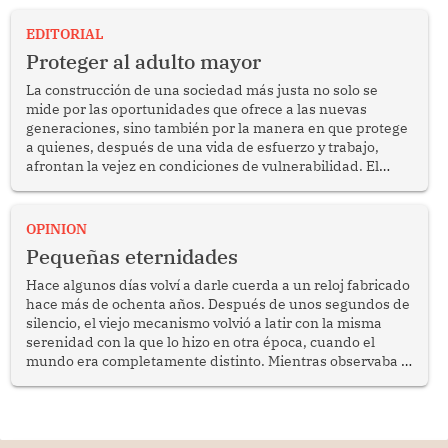
EDITORIAL
Proteger al adulto mayor
La construcción de una sociedad más justa no solo se
mide por las oportunidades que ofrece a las nuevas
generaciones, sino también por la manera en que protege
a quienes, después de una vida de esfuerzo y trabajo,
afrontan la vejez en condiciones de vulnerabilidad. El
anuncio formulado por la presidenta de la república,
Keiko Fujimori, de incrementar de 350 a 700 soles
bimestrales el subsidio que reciben los beneficiarios del
OPINION
programa Pensión 65 abre una oportunidad para
Pequeñas eternidades
reflexionar sobre la importancia de fortalecer las políticas
públicas dirigidas a los adultos mayores en pobreza.
Hace algunos días volví a darle cuerda a un reloj fabricado
hace más de ochenta años. Después de unos segundos de
silencio, el viejo mecanismo volvió a latir con la misma
serenidad con la que lo hizo en otra época, cuando el
mundo era completamente distinto. Mientras observaba el
lento movimiento de sus agujas pensé que algunas cosas
poseen una misteriosa capacidad para sobrevivir al
tiempo.