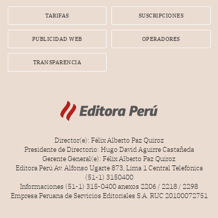
Lionel Messi, cuya presencia fue ofrecida, a su vez, por el
gerente de la empresa promotora en una entrevista
TARIFAS
SUSCRIPCIONES
radial.
PUBLICIDAD WEB
OPERADORES
TRANSPARENCIA
Director(e): Félix Alberto Paz Quiroz
Presidente de Directorio: Hugo David Aguirre Castañeda
Gerente General(e): Félix Alberto Paz Quiroz
Editora Perú Av. Alfonso Ugarte 873, Lima 1 Central Telefónica
(51-1) 3150400
Informaciones (51-1) 315-0400 anexos 2206 / 2218 / 2298
Empresa Peruana de Servicios Editoriales S.A. RUC 20100072751