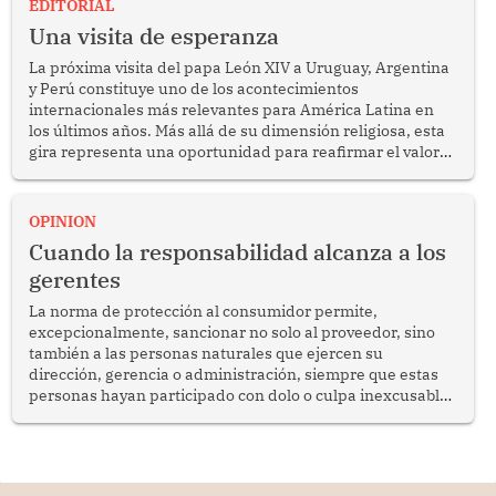
EDITORIAL
Una visita de esperanza
La próxima visita del papa León XIV a Uruguay, Argentina
y Perú constituye uno de los acontecimientos
internacionales más relevantes para América Latina en
los últimos años. Más allá de su dimensión religiosa, esta
gira representa una oportunidad para reafirmar el valor
del diálogo, fortalecer los vínculos entre los pueblos y
proyectar una imagen de cooperación en una región que
enfrenta desafíos en materia de desarrollo, cohesión
OPINION
social y gobernabilidad.
Cuando la responsabilidad alcanza a los
gerentes
La norma de protección al consumidor permite,
excepcionalmente, sancionar no solo al proveedor, sino
también a las personas naturales que ejercen su
dirección, gerencia o administración, siempre que estas
personas hayan participado con dolo o culpa inexcusable
en el planeamiento, la realización o la ejecución de la
infracción. En un caso reciente, Indecopi sancionó al
gerente de un proveedor de servicios de entretenimiento
por la frustrada realización de un meet and greet con