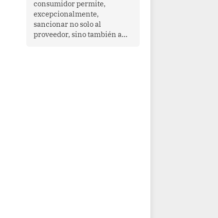
consumidor permite,
que enfrenta desafíos en
excepcionalmente,
materia de desarrollo,
sancionar no solo al
cohesión social y
proveedor, sino también a
gobernabilidad.
las personas naturales que
ejercen su dirección,
gerencia o administración,
siempre que estas personas
hayan participado con dolo o
culpa inexcusable en el
planeamiento, la realización
o la ejecución de la
infracción. En un caso
reciente, Indecopi sancionó
al gerente de un proveedor
de servicios de
entretenimiento por la
frustrada realización de un
meet and greet con Lionel
Messi, cuya presencia fue
ofrecida, a su vez, por el