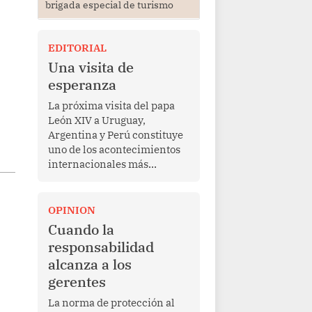
brigada especial de turismo
EDITORIAL
Una visita de
esperanza
La próxima visita del papa
León XIV a Uruguay,
Argentina y Perú constituye
uno de los acontecimientos
internacionales más
relevantes para América
Latina en los últimos años.
Más allá de su dimensión
OPINION
religiosa, esta gira
Cuando la
representa una oportunidad
responsabilidad
para reafirmar el valor del
alcanza a los
diálogo, fortalecer los
gerentes
vínculos entre los pueblos y
proyectar una imagen de
La norma de protección al
cooperación en una región