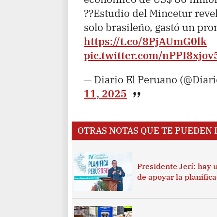
??Estudio del Mincetur reve
solo brasileño, gastó un pr
https://t.co/8PjAUmG0lk
pic.twitter.com/nPPI8xjov
— Diario El Peruano (@Diar
11, 2025
OTRAS NOTAS QUE TE PUEDEN 
Presidente Jerí: hay
de apoyar la planifica