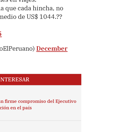
la que cada hincha, no
omedio de US$ 1044.??
5
ioElPeruano)
December
INTERESAR
 un firme compromiso del Ejecutivo
ción en el país