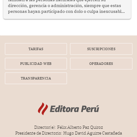
dirección, gerencia o administración, siempre que estas
personas hayan participado con dolo o culpa inexcusable
en el planeamiento, la realización o la ejecución de la
infracción. En un caso reciente, Indecopi sancionó al
gerente de un proveedor de servicios de entretenimiento
por la frustrada realización de un meet and greet con
Lionel Messi, cuya presencia fue ofrecida, a su vez, por el
gerente de la empresa promotora en una entrevista
TARIFAS
SUSCRIPCIONES
radial.
PUBLICIDAD WEB
OPERADORES
TRANSPARENCIA
Director(e): Félix Alberto Paz Quiroz
Presidente de Directorio: Hugo David Aguirre Castañeda