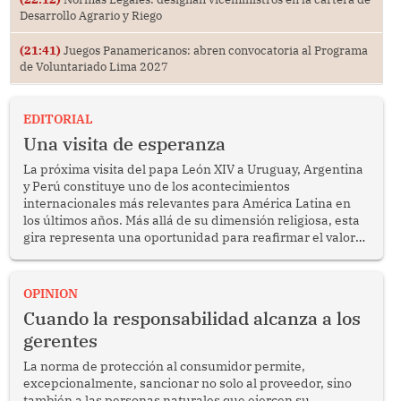
Desarrollo Agrario y Riego
(21:41)
Juegos Panamericanos: abren convocatoria al Programa
de Voluntariado Lima 2027
EDITORIAL
Una visita de esperanza
La próxima visita del papa León XIV a Uruguay, Argentina
y Perú constituye uno de los acontecimientos
internacionales más relevantes para América Latina en
los últimos años. Más allá de su dimensión religiosa, esta
gira representa una oportunidad para reafirmar el valor
del diálogo, fortalecer los vínculos entre los pueblos y
proyectar una imagen de cooperación en una región que
enfrenta desafíos en materia de desarrollo, cohesión
OPINION
social y gobernabilidad.
Cuando la responsabilidad alcanza a los
gerentes
La norma de protección al consumidor permite,
excepcionalmente, sancionar no solo al proveedor, sino
también a las personas naturales que ejercen su