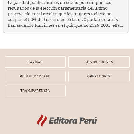
La paridad política aún es un sueño por cumplir. Los
resultados de la elección parlamentaria del último
proceso electoral revelan que las mujeres todavía no
ocupan el 50% de las curules. Si bien 70 parlamentarias
han asumido funciones en el quinquenio 2026-2031, ellas
representan apenas el 36.8% de los 190 integrantes del
nuevo Congreso bicameral (60 senadores y 130
diputados).
TARIFAS
SUSCRIPCIONES
PUBLICIDAD WEB
OPERADORES
TRANSPARENCIA