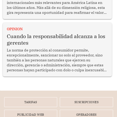
internacionales más relevantes para América Latina en
los últimos años. Más allá de su dimensión religiosa, esta
gira representa una oportunidad para reafirmar el valor
del diálogo, fortalecer los vínculos entre los pueblos y
proyectar una imagen de cooperación en una región que
enfrenta desafíos en materia de desarrollo, cohesión
OPINION
social y gobernabilidad.
Cuando la responsabilidad alcanza a los
gerentes
La norma de protección al consumidor permite,
excepcionalmente, sancionar no solo al proveedor, sino
también a las personas naturales que ejercen su
dirección, gerencia o administración, siempre que estas
personas hayan participado con dolo o culpa inexcusable
en el planeamiento, la realización o la ejecución de la
infracción. En un caso reciente, Indecopi sancionó al
gerente de un proveedor de servicios de entretenimiento
por la frustrada realización de un meet and greet con
Lionel Messi, cuya presencia fue ofrecida, a su vez, por el
gerente de la empresa promotora en una entrevista
TARIFAS
SUSCRIPCIONES
radial.
PUBLICIDAD WEB
OPERADORES