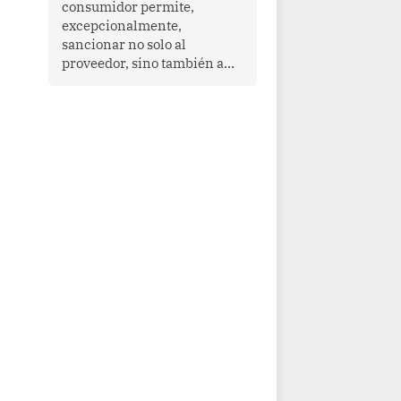
consumidor permite,
que enfrenta desafíos en
excepcionalmente,
materia de desarrollo,
sancionar no solo al
cohesión social y
proveedor, sino también a
gobernabilidad.
las personas naturales que
ejercen su dirección,
gerencia o administración,
siempre que estas personas
hayan participado con dolo o
culpa inexcusable en el
planeamiento, la realización
o la ejecución de la
infracción. En un caso
reciente, Indecopi sancionó
al gerente de un proveedor
de servicios de
entretenimiento por la
frustrada realización de un
meet and greet con Lionel
Messi, cuya presencia fue
ofrecida, a su vez, por el