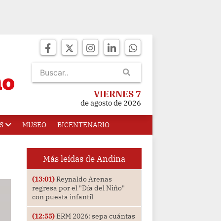
VIERNES 7
de agosto de 2026
S
MUSEO
BICENTENARIO
Más leídas de Andina
(13:01)
Reynaldo Arenas
regresa por el "Día del Niño"
con puesta infantil
(12:55)
ERM 2026: sepa cuántas