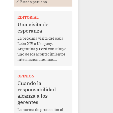
el Estado peruano
EDITORIAL
Una visita de
esperanza
La próxima visita del papa
León XIV a Uruguay,
Argentina y Perú constituye
uno de los acontecimientos
internacionales más
relevantes para América
Latina en los últimos años.
Más allá de su dimensión
OPINION
religiosa, esta gira
Cuando la
representa una oportunidad
responsabilidad
para reafirmar el valor del
alcanza a los
diálogo, fortalecer los
gerentes
vínculos entre los pueblos y
proyectar una imagen de
La norma de protección al
cooperación en una región