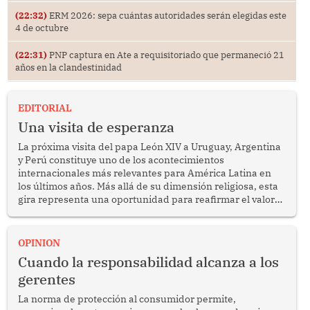
(22:32)
ERM 2026: sepa cuántas autoridades serán elegidas este
4 de octubre
(22:31)
PNP captura en Ate a requisitoriado que permaneció 21
años en la clandestinidad
EDITORIAL
Una visita de esperanza
La próxima visita del papa León XIV a Uruguay, Argentina
y Perú constituye uno de los acontecimientos
internacionales más relevantes para América Latina en
los últimos años. Más allá de su dimensión religiosa, esta
gira representa una oportunidad para reafirmar el valor
del diálogo, fortalecer los vínculos entre los pueblos y
proyectar una imagen de cooperación en una región que
enfrenta desafíos en materia de desarrollo, cohesión
OPINION
social y gobernabilidad.
Cuando la responsabilidad alcanza a los
gerentes
La norma de protección al consumidor permite,