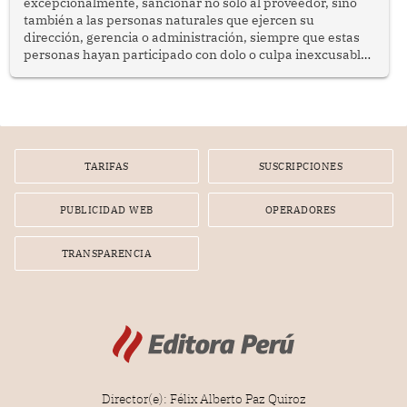
excepcionalmente, sancionar no solo al proveedor, sino
también a las personas naturales que ejercen su
dirección, gerencia o administración, siempre que estas
personas hayan participado con dolo o culpa inexcusable
en el planeamiento, la realización o la ejecución de la
infracción. En un caso reciente, Indecopi sancionó al
gerente de un proveedor de servicios de entretenimiento
por la frustrada realización de un meet and greet con
Lionel Messi, cuya presencia fue ofrecida, a su vez, por el
gerente de la empresa promotora en una entrevista
TARIFAS
SUSCRIPCIONES
radial.
PUBLICIDAD WEB
OPERADORES
TRANSPARENCIA
Director(e): Félix Alberto Paz Quiroz