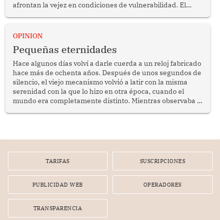
afrontan la vejez en condiciones de vulnerabilidad. El
anuncio formulado por la presidenta de la república,
Keiko Fujimori, de incrementar de 350 a 700 soles
bimestrales el subsidio que reciben los beneficiarios del
OPINION
programa Pensión 65 abre una oportunidad para
Pequeñas eternidades
reflexionar sobre la importancia de fortalecer las políticas
públicas dirigidas a los adultos mayores en pobreza.
Hace algunos días volví a darle cuerda a un reloj fabricado
hace más de ochenta años. Después de unos segundos de
silencio, el viejo mecanismo volvió a latir con la misma
serenidad con la que lo hizo en otra época, cuando el
mundo era completamente distinto. Mientras observaba el
lento movimiento de sus agujas pensé que algunas cosas
poseen una misteriosa capacidad para sobrevivir al
tiempo.
TARIFAS
SUSCRIPCIONES
PUBLICIDAD WEB
OPERADORES
TRANSPARENCIA