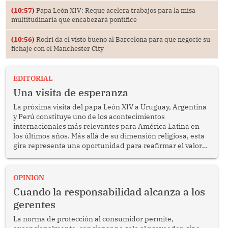
(10:57)
Papa León XIV: Reque acelera trabajos para la misa
multitudinaria que encabezará pontífice
(10:56)
Rodri da el visto bueno al Barcelona para que negocie su
fichaje con el Manchester City
EDITORIAL
Una visita de esperanza
La próxima visita del papa León XIV a Uruguay, Argentina
y Perú constituye uno de los acontecimientos
internacionales más relevantes para América Latina en
los últimos años. Más allá de su dimensión religiosa, esta
gira representa una oportunidad para reafirmar el valor
del diálogo, fortalecer los vínculos entre los pueblos y
proyectar una imagen de cooperación en una región que
enfrenta desafíos en materia de desarrollo, cohesión
OPINION
social y gobernabilidad.
Cuando la responsabilidad alcanza a los
gerentes
La norma de protección al consumidor permite,