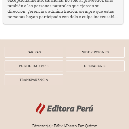
excepcionalmente, sancionar no solo al proveedor, sino
también a las personas naturales que ejercen su
dirección, gerencia o administración, siempre que estas
personas hayan participado con dolo o culpa inexcusable
en el planeamiento, la realización o la ejecución de la
infracción. En un caso reciente, Indecopi sancionó al
gerente de un proveedor de servicios de entretenimiento
por la frustrada realización de un meet and greet con
Lionel Messi, cuya presencia fue ofrecida, a su vez, por el
gerente de la empresa promotora en una entrevista
TARIFAS
SUSCRIPCIONES
radial.
PUBLICIDAD WEB
OPERADORES
TRANSPARENCIA
Director(e): Félix Alberto Paz Quiroz