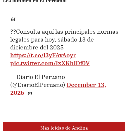
Lea también en El Peruano:
??Consulta aquí las principales normas
legales para hoy, sábado 13 de
diciembre del 2025
https://t.co/l3yFAvAoyr
pic.twitter.com/IxXKhIDf0V
— Diario El Peruano
(@DiarioElPeruano)
December 13,
2025
Más leídas de Andina