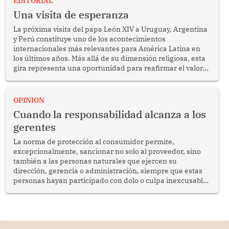
EDITORIAL
Una visita de esperanza
La próxima visita del papa León XIV a Uruguay, Argentina
y Perú constituye uno de los acontecimientos
internacionales más relevantes para América Latina en
los últimos años. Más allá de su dimensión religiosa, esta
gira representa una oportunidad para reafirmar el valor
del diálogo, fortalecer los vínculos entre los pueblos y
proyectar una imagen de cooperación en una región que
enfrenta desafíos en materia de desarrollo, cohesión
OPINION
social y gobernabilidad.
Cuando la responsabilidad alcanza a los
gerentes
La norma de protección al consumidor permite,
excepcionalmente, sancionar no solo al proveedor, sino
también a las personas naturales que ejercen su
dirección, gerencia o administración, siempre que estas
personas hayan participado con dolo o culpa inexcusable
en el planeamiento, la realización o la ejecución de la
infracción. En un caso reciente, Indecopi sancionó al
gerente de un proveedor de servicios de entretenimiento
por la frustrada realización de un meet and greet con