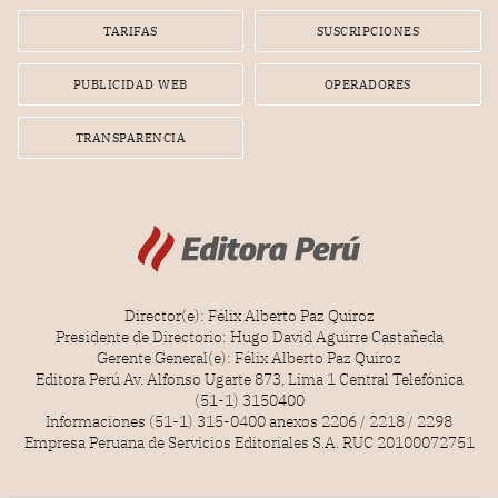
Lionel Messi, cuya presencia fue ofrecida, a su vez, por el
gerente de la empresa promotora en una entrevista
TARIFAS
SUSCRIPCIONES
radial.
PUBLICIDAD WEB
OPERADORES
TRANSPARENCIA
Director(e): Félix Alberto Paz Quiroz
Presidente de Directorio: Hugo David Aguirre Castañeda
Gerente General(e): Félix Alberto Paz Quiroz
Editora Perú Av. Alfonso Ugarte 873, Lima 1 Central Telefónica
(51-1) 3150400
Informaciones (51-1) 315-0400 anexos 2206 / 2218 / 2298
Empresa Peruana de Servicios Editoriales S.A. RUC 20100072751