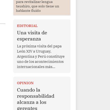
para revitalizar lengua
taushiro, que solo tiene un
hablante fluido
EDITORIAL
Una visita de
esperanza
La próxima visita del papa
León XIV a Uruguay,
Argentina y Perú constituye
uno de los acontecimientos
internacionales más
relevantes para América
Latina en los últimos años.
Más allá de su dimensión
OPINION
religiosa, esta gira
Cuando la
representa una oportunidad
responsabilidad
para reafirmar el valor del
alcanza a los
diálogo, fortalecer los
gerentes
vínculos entre los pueblos y