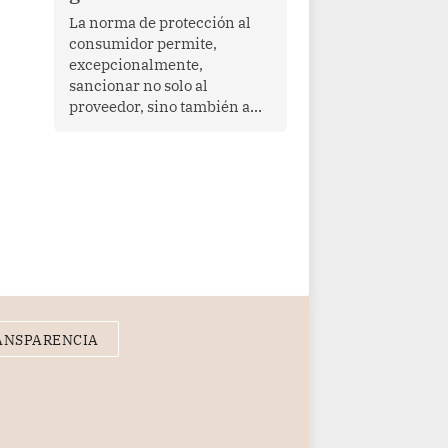
proyectar una imagen de
La norma de protección al
cooperación en una región
consumidor permite,
que enfrenta desafíos en
excepcionalmente,
materia de desarrollo,
sancionar no solo al
cohesión social y
proveedor, sino también a
gobernabilidad.
las personas naturales que
ejercen su dirección,
gerencia o administración,
siempre que estas personas
hayan participado con dolo o
culpa inexcusable en el
planeamiento, la realización
o la ejecución de la
infracción. En un caso
reciente, Indecopi sancionó
al gerente de un proveedor
ANSPARENCIA
de servicios de
entretenimiento por la
frustrada realización de un
meet and greet con Lionel
Messi, cuya presencia fue