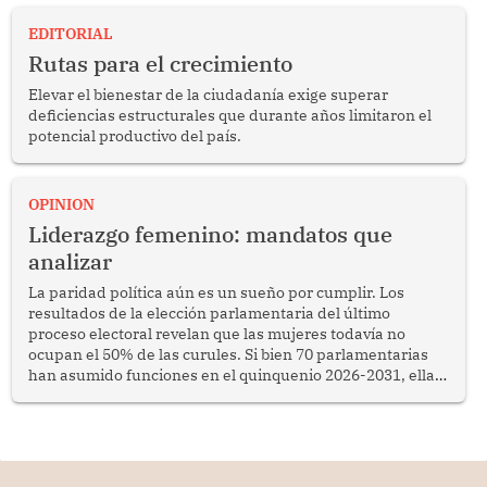
EDITORIAL
Rutas para el crecimiento
Elevar el bienestar de la ciudadanía exige superar
deficiencias estructurales que durante años limitaron el
potencial productivo del país.
OPINION
Liderazgo femenino: mandatos que
analizar
La paridad política aún es un sueño por cumplir. Los
resultados de la elección parlamentaria del último
proceso electoral revelan que las mujeres todavía no
ocupan el 50% de las curules. Si bien 70 parlamentarias
han asumido funciones en el quinquenio 2026-2031, ellas
representan apenas el 36.8% de los 190 integrantes del
nuevo Congreso bicameral (60 senadores y 130
diputados).