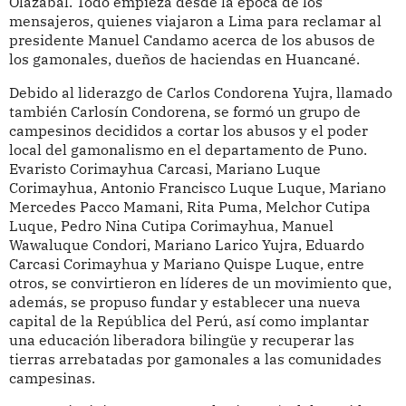
Olazábal. Todo empieza desde la época de los
mensajeros, quienes viajaron a Lima para reclamar al
presidente Manuel Candamo acerca de los abusos de
los gamonales, dueños de haciendas en Huancané.
Debido al liderazgo de Carlos Condorena Yujra, llamado
también Carlosín Condorena, se formó un grupo de
campesinos decididos a cortar los abusos y el poder
local del gamonalismo en el departamento de Puno.
Evaristo Corimayhua Carcasi, Mariano Luque
Corimayhua, Antonio Francisco Luque Luque, Mariano
Mercedes Pacco Mamani, Rita Puma, Melchor Cutipa
Luque, Pedro Nina Cutipa Corimayhua, Manuel
Wawaluque Condori, Mariano Larico Yujra, Eduardo
Carcasi Corimayhua y Mariano Quispe Luque, entre
otros, se convirtieron en líderes de un movimiento que,
además, se propuso fundar y establecer una nueva
capital de la República del Perú, así como implantar
una educación liberadora bilingüe y recuperar las
tierras arrebatadas por gamonales a las comunidades
campesinas.