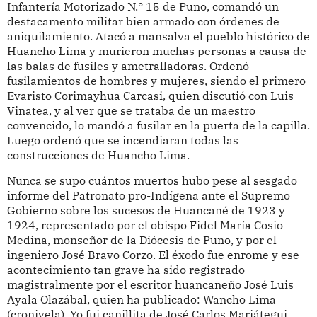
Infantería Motorizado N.° 15 de Puno, comandó un
destacamento militar bien armado con órdenes de
aniquilamiento. Atacó a mansalva el pueblo histórico de
Huancho Lima y murieron muchas personas a causa de
las balas de fusiles y ametralladoras. Ordenó
fusilamientos de hombres y mujeres, siendo el primero
Evaristo Corimayhua Carcasi, quien discutió con Luis
Vinatea, y al ver que se trataba de un maestro
convencido, lo mandó a fusilar en la puerta de la capilla.
Luego ordenó que se incendiaran todas las
construcciones de Huancho Lima.
Nunca se supo cuántos muertos hubo pese al sesgado
informe del Patronato pro-Indígena ante el Supremo
Gobierno sobre los sucesos de Huancané de 1923 y
1924, representado por el obispo Fidel María Cosio
Medina, monseñor de la Diócesis de Puno, y por el
ingeniero José Bravo Corzo. El éxodo fue enrome y ese
acontecimiento tan grave ha sido registrado
magistralmente por el escritor huancaneño José Luis
Ayala Olazábal, quien ha publicado: Wancho Lima
(cronivela), Yo fui canillita de José Carlos Mariátegui.