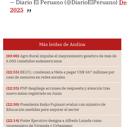
— Diario El Peruano (@DiarioElPeruano)
De
2025
Más leídas de Andina
(03:00)
Agro Rural impulsa el mejoramiento genético de más de
6,000 camélidos sudamericanos
(22:55)
EE.UU.: condenan a Meta a pagar US$ 567 millones por
caso de menores en redes sociales
(22:35)
PNP despliega acciones de respuesta y atención tras
nuevo sismo registrado en Junín
(22:30)
Presidenta Keiko Fujimori evaluó con ministro de
Educación medidas para mejorar el sector
(22:14)
Poder Ejecutivo designa a Alfredo Lozada como
viceministro de Vivienda y Urbanismo