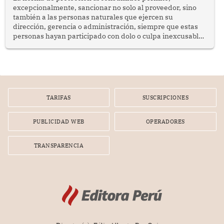
excepcionalmente, sancionar no solo al proveedor, sino
también a las personas naturales que ejercen su
dirección, gerencia o administración, siempre que estas
personas hayan participado con dolo o culpa inexcusable
en el planeamiento, la realización o la ejecución de la
infracción. En un caso reciente, Indecopi sancionó al
gerente de un proveedor de servicios de entretenimiento
por la frustrada realización de un meet and greet con
Lionel Messi, cuya presencia fue ofrecida, a su vez, por el
gerente de la empresa promotora en una entrevista
TARIFAS
SUSCRIPCIONES
radial.
PUBLICIDAD WEB
OPERADORES
TRANSPARENCIA