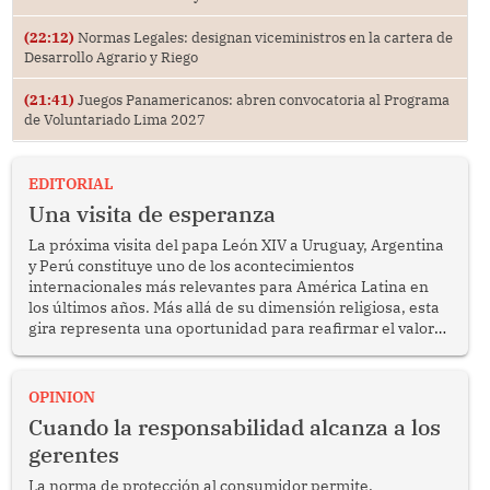
(22:12)
Normas Legales: designan viceministros en la cartera de
Desarrollo Agrario y Riego
(21:41)
Juegos Panamericanos: abren convocatoria al Programa
de Voluntariado Lima 2027
EDITORIAL
Una visita de esperanza
La próxima visita del papa León XIV a Uruguay, Argentina
y Perú constituye uno de los acontecimientos
internacionales más relevantes para América Latina en
los últimos años. Más allá de su dimensión religiosa, esta
gira representa una oportunidad para reafirmar el valor
del diálogo, fortalecer los vínculos entre los pueblos y
proyectar una imagen de cooperación en una región que
enfrenta desafíos en materia de desarrollo, cohesión
OPINION
social y gobernabilidad.
Cuando la responsabilidad alcanza a los
gerentes
La norma de protección al consumidor permite,