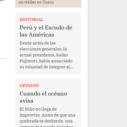
un tráiler en Cusco
EDITORIAL
Perú y el Escudo de
las Américas
Desde antes de las
elecciones generales, la
actual presidenta, Keiko
Fujimori, había anunciado
su voluntad de integrar al
Perú a la iniciativa Escudo
de las Américas, presentada
en marzo de este año por el
OPINION
mandatario estadounidense
Cuando el océano
Donald Trump, con el fin de
avisa
enfrentar al crimen
transnacional organizado y
El Niño no llega de
al tráfico de drogas.
improviso. Antes de que una
quebrada se desborde, una
comunidad quede aislada o