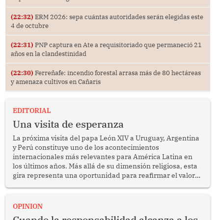
(22:32)
ERM 2026: sepa cuántas autoridades serán elegidas este
4 de octubre
(22:31)
PNP captura en Ate a requisitoriado que permaneció 21
años en la clandestinidad
(22:30)
Ferreñafe: incendio forestal arrasa más de 80 hectáreas
y amenaza cultivos en Cañaris
EDITORIAL
Una visita de esperanza
La próxima visita del papa León XIV a Uruguay, Argentina
y Perú constituye uno de los acontecimientos
internacionales más relevantes para América Latina en
los últimos años. Más allá de su dimensión religiosa, esta
gira representa una oportunidad para reafirmar el valor
del diálogo, fortalecer los vínculos entre los pueblos y
proyectar una imagen de cooperación en una región que
enfrenta desafíos en materia de desarrollo, cohesión
OPINION
social y gobernabilidad.
Cuando la responsabilidad alcanza a los