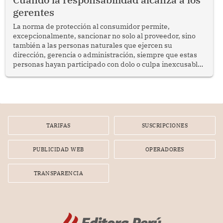
gerentes
La norma de protección al consumidor permite,
excepcionalmente, sancionar no solo al proveedor, sino
también a las personas naturales que ejercen su
dirección, gerencia o administración, siempre que estas
personas hayan participado con dolo o culpa inexcusable
en el planeamiento, la realización o la ejecución de la
infracción. En un caso reciente, Indecopi sancionó al
gerente de un proveedor de servicios de entretenimiento
por la frustrada realización de un meet and greet con
Lionel Messi, cuya presencia fue ofrecida, a su vez, por el
gerente de la empresa promotora en una entrevista
TARIFAS
SUSCRIPCIONES
radial.
PUBLICIDAD WEB
OPERADORES
TRANSPARENCIA