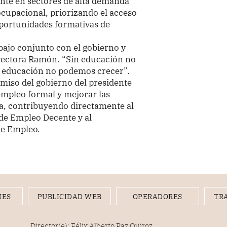
nte en sectores de alta demanda
ocupacional, priorizando el acceso
oportunidades formativas de
abajo conjunto con el gobierno y
 rectora Ramón. “Sin educación no
in educación no podemos crecer”.
miso del gobierno del presidente
empleo formal y mejorar las
ía, contribuyendo directamente al
 de Empleo Decente y al
de Empleo.
NES
PUBLICIDAD WEB
OPERADORES
TR
Director(e): Félix Alberto Paz Quiroz