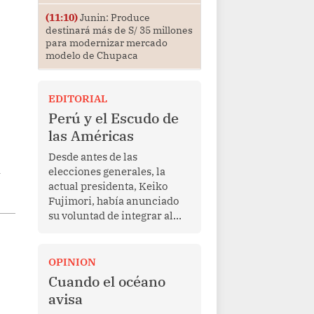
(11:10)
Junin: Produce
destinará más de S/ 35 millones
para modernizar mercado
modelo de Chupaca
EDITORIAL
Perú y el Escudo de
las Américas
Desde antes de las
n
elecciones generales, la
actual presidenta, Keiko
Fujimori, había anunciado
su voluntad de integrar al
Perú a la iniciativa Escudo
de las Américas, presentada
en marzo de este año por el
OPINION
mandatario estadounidense
Cuando el océano
Donald Trump, con el fin de
avisa
enfrentar al crimen