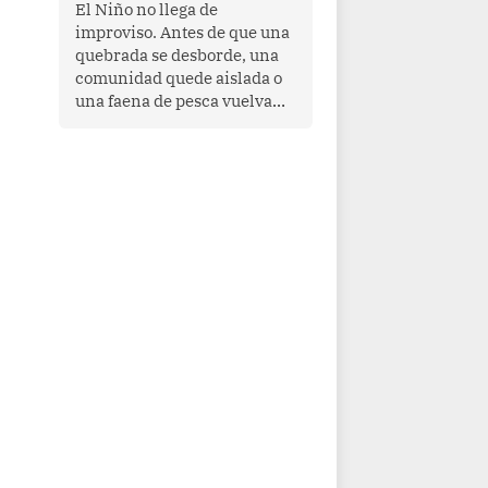
transnacional organizado y
El Niño no llega de
al tráfico de drogas.
improviso. Antes de que una
quebrada se desborde, una
comunidad quede aislada o
una faena de pesca vuelva
con las redes vacías, el
océano avisa. Hoy las señales
son claras: el Pacífico
tropical se está calentando y
el Perú tiene una ventana
estrecha para prepararse.