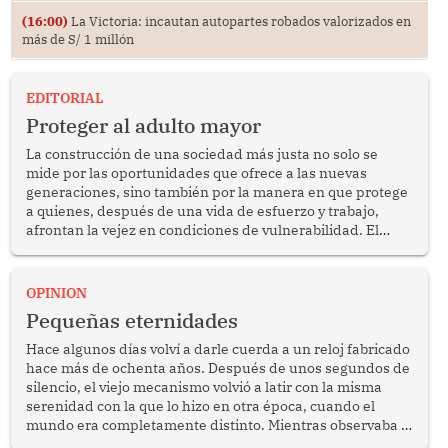
(16:00)
La Victoria: incautan autopartes robados valorizados en
más de S/ 1 millón
EDITORIAL
Proteger al adulto mayor
La construcción de una sociedad más justa no solo se
mide por las oportunidades que ofrece a las nuevas
generaciones, sino también por la manera en que protege
a quienes, después de una vida de esfuerzo y trabajo,
afrontan la vejez en condiciones de vulnerabilidad. El
anuncio formulado por la presidenta de la república,
Keiko Fujimori, de incrementar de 350 a 700 soles
bimestrales el subsidio que reciben los beneficiarios del
OPINION
programa Pensión 65 abre una oportunidad para
Pequeñas eternidades
reflexionar sobre la importancia de fortalecer las políticas
públicas dirigidas a los adultos mayores en pobreza.
Hace algunos días volví a darle cuerda a un reloj fabricado
hace más de ochenta años. Después de unos segundos de
silencio, el viejo mecanismo volvió a latir con la misma
serenidad con la que lo hizo en otra época, cuando el
mundo era completamente distinto. Mientras observaba el
lento movimiento de sus agujas pensé que algunas cosas