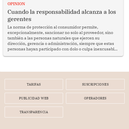
enfrenta desafíos en materia de desarrollo, cohesión
OPINION
social y gobernabilidad.
Cuando la responsabilidad alcanza a los
gerentes
La norma de protección al consumidor permite,
excepcionalmente, sancionar no solo al proveedor, sino
también a las personas naturales que ejercen su
dirección, gerencia o administración, siempre que estas
personas hayan participado con dolo o culpa inexcusable
en el planeamiento, la realización o la ejecución de la
infracción. En un caso reciente, Indecopi sancionó al
gerente de un proveedor de servicios de entretenimiento
por la frustrada realización de un meet and greet con
Lionel Messi, cuya presencia fue ofrecida, a su vez, por el
gerente de la empresa promotora en una entrevista
TARIFAS
SUSCRIPCIONES
radial.
PUBLICIDAD WEB
OPERADORES
TRANSPARENCIA