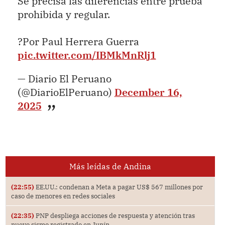
Se precisa las diferencias entre prueba
prohibida y regular.
?Por Paul Herrera Guerra
pic.twitter.com/IBMkMnRlj1
— Diario El Peruano
(@DiarioElPeruano)
December 16,
2025
Más leídas de Andina
(22:55)
EE.UU.: condenan a Meta a pagar US$ 567 millones por
caso de menores en redes sociales
(22:35)
PNP despliega acciones de respuesta y atención tras
nuevo sismo registrado en Junín