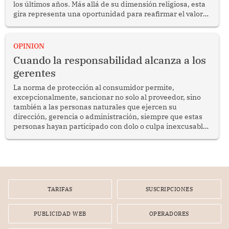
los últimos años. Más allá de su dimensión religiosa, esta
gira representa una oportunidad para reafirmar el valor
del diálogo, fortalecer los vínculos entre los pueblos y
proyectar una imagen de cooperación en una región que
enfrenta desafíos en materia de desarrollo, cohesión
OPINION
social y gobernabilidad.
Cuando la responsabilidad alcanza a los
gerentes
La norma de protección al consumidor permite,
excepcionalmente, sancionar no solo al proveedor, sino
también a las personas naturales que ejercen su
dirección, gerencia o administración, siempre que estas
personas hayan participado con dolo o culpa inexcusable
en el planeamiento, la realización o la ejecución de la
infracción. En un caso reciente, Indecopi sancionó al
gerente de un proveedor de servicios de entretenimiento
por la frustrada realización de un meet and greet con
Lionel Messi, cuya presencia fue ofrecida, a su vez, por el
gerente de la empresa promotora en una entrevista
TARIFAS
SUSCRIPCIONES
radial.
PUBLICIDAD WEB
OPERADORES