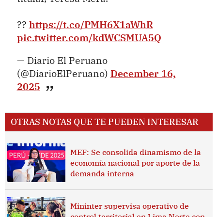
??
https://t.co/PMH6X1aWhR
pic.twitter.com/kdWCSMUA5Q
— Diario El Peruano
(@DiarioElPeruano)
December 16,
2025
OTRAS NOTAS QUE TE PUEDEN INTERESAR
MEF: Se consolida dinamismo de la
economía nacional por aporte de la
demanda interna
Mininter supervisa operativo de
control territorial en Lima Norte con