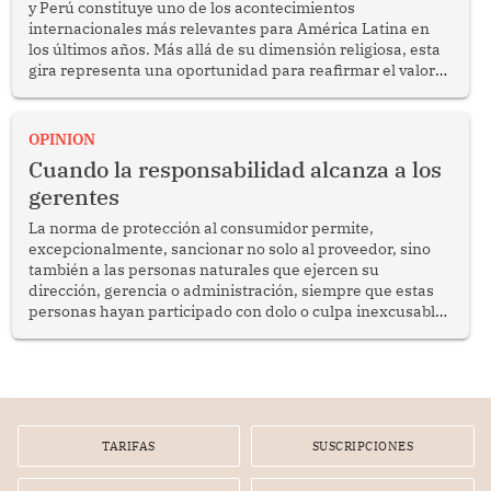
y Perú constituye uno de los acontecimientos
internacionales más relevantes para América Latina en
los últimos años. Más allá de su dimensión religiosa, esta
gira representa una oportunidad para reafirmar el valor
del diálogo, fortalecer los vínculos entre los pueblos y
proyectar una imagen de cooperación en una región que
enfrenta desafíos en materia de desarrollo, cohesión
OPINION
social y gobernabilidad.
Cuando la responsabilidad alcanza a los
gerentes
La norma de protección al consumidor permite,
excepcionalmente, sancionar no solo al proveedor, sino
también a las personas naturales que ejercen su
dirección, gerencia o administración, siempre que estas
personas hayan participado con dolo o culpa inexcusable
en el planeamiento, la realización o la ejecución de la
infracción. En un caso reciente, Indecopi sancionó al
gerente de un proveedor de servicios de entretenimiento
por la frustrada realización de un meet and greet con
Lionel Messi, cuya presencia fue ofrecida, a su vez, por el
gerente de la empresa promotora en una entrevista
TARIFAS
SUSCRIPCIONES
radial.