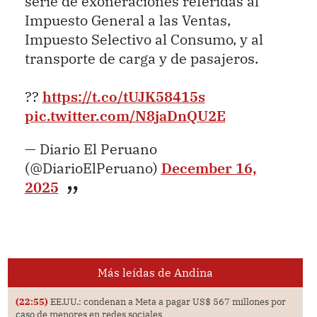
serie de exoneraciones referidas al
Impuesto General a las Ventas,
Impuesto Selectivo al Consumo, y al
transporte de carga y de pasajeros.
??
https://t.co/tUJK58415s
pic.twitter.com/N8jaDnQU2E
— Diario El Peruano
(@DiarioElPeruano)
December 16,
2025
Más leídas de Andina
(22:55)
EE.UU.: condenan a Meta a pagar US$ 567 millones por
caso de menores en redes sociales