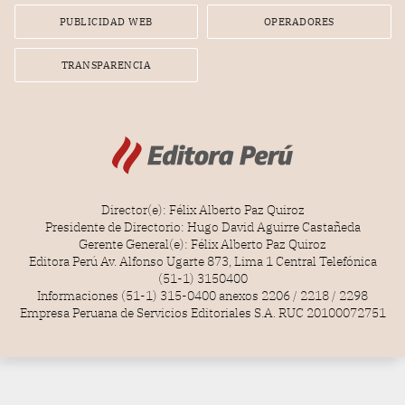
PUBLICIDAD WEB
OPERADORES
TRANSPARENCIA
Director(e): Félix Alberto Paz Quiroz
Presidente de Directorio: Hugo David Aguirre Castañeda
Gerente General(e): Félix Alberto Paz Quiroz
Editora Perú Av. Alfonso Ugarte 873, Lima 1 Central Telefónica
(51-1) 3150400
Informaciones (51-1) 315-0400 anexos 2206 / 2218 / 2298
Empresa Peruana de Servicios Editoriales S.A. RUC 20100072751