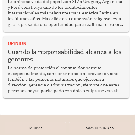
La próxima visita del papa León XIV a Uruguay, Argentina
y Perú constituye uno de los acontecimientos
internacionales más relevantes para América Latina en
los últimos años. Más allá de su dimensión religiosa, esta
gira representa una oportunidad para reafirmar el valor
del diálogo, fortalecer los vínculos entre los pueblos y
proyectar una imagen de cooperación en una región que
enfrenta desafíos en materia de desarrollo, cohesión
OPINION
social y gobernabilidad.
Cuando la responsabilidad alcanza a los
gerentes
La norma de protección al consumidor permite,
excepcionalmente, sancionar no solo al proveedor, sino
también a las personas naturales que ejercen su
dirección, gerencia o administración, siempre que estas
personas hayan participado con dolo o culpa inexcusable
en el planeamiento, la realización o la ejecución de la
infracción. En un caso reciente, Indecopi sancionó al
gerente de un proveedor de servicios de entretenimiento
por la frustrada realización de un meet and greet con
Lionel Messi, cuya presencia fue ofrecida, a su vez, por el
gerente de la empresa promotora en una entrevista
TARIFAS
SUSCRIPCIONES
radial.