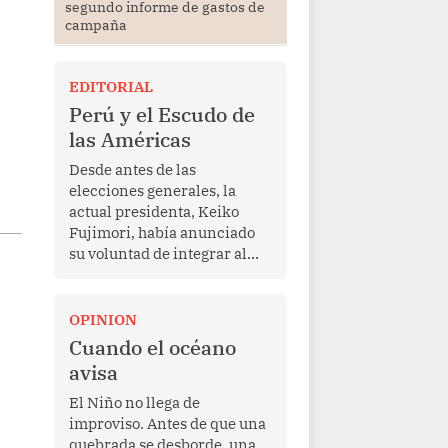
segundo informe de gastos de
campaña
EDITORIAL
Perú y el Escudo de
las Américas
Desde antes de las
elecciones generales, la
actual presidenta, Keiko
Fujimori, había anunciado
su voluntad de integrar al
Perú a la iniciativa Escudo
de las Américas, presentada
en marzo de este año por el
OPINION
mandatario estadounidense
Cuando el océano
Donald Trump, con el fin de
avisa
enfrentar al crimen
transnacional organizado y
El Niño no llega de
al tráfico de drogas.
improviso. Antes de que una
quebrada se desborde, una