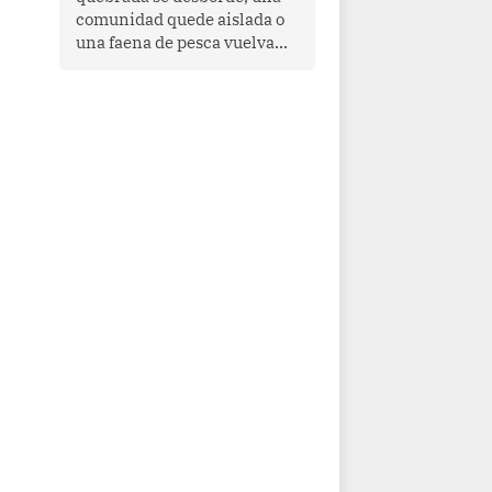
comunidad quede aislada o
una faena de pesca vuelva
con las redes vacías, el
océano avisa. Hoy las señales
son claras: el Pacífico
tropical se está calentando y
el Perú tiene una ventana
estrecha para prepararse.