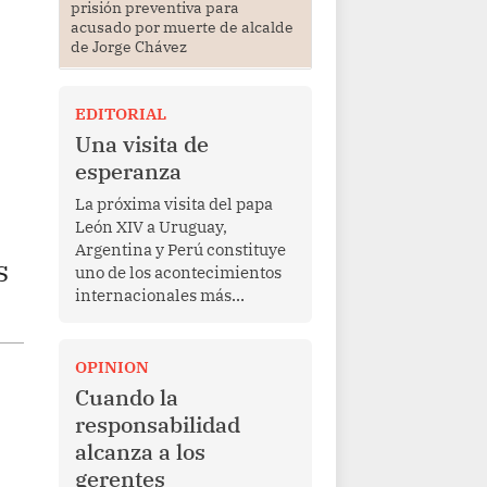
prisión preventiva para
acusado por muerte de alcalde
de Jorge Chávez
EDITORIAL
Una visita de
esperanza
La próxima visita del papa
León XIV a Uruguay,
Argentina y Perú constituye
s
uno de los acontecimientos
internacionales más
relevantes para América
Latina en los últimos años.
Más allá de su dimensión
OPINION
religiosa, esta gira
Cuando la
representa una oportunidad
responsabilidad
para reafirmar el valor del
alcanza a los
diálogo, fortalecer los
gerentes
vínculos entre los pueblos y