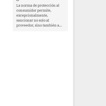
proyectar una imagen de
La norma de protección al
cooperación en una región
consumidor permite,
que enfrenta desafíos en
excepcionalmente,
materia de desarrollo,
sancionar no solo al
cohesión social y
proveedor, sino también a
gobernabilidad.
las personas naturales que
ejercen su dirección,
gerencia o administración,
siempre que estas personas
hayan participado con dolo o
culpa inexcusable en el
planeamiento, la realización
o la ejecución de la
infracción. En un caso
reciente, Indecopi sancionó
al gerente de un proveedor
de servicios de
entretenimiento por la
frustrada realización de un
meet and greet con Lionel
Messi, cuya presencia fue