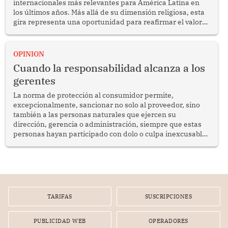
internacionales más relevantes para América Latina en
los últimos años. Más allá de su dimensión religiosa, esta
gira representa una oportunidad para reafirmar el valor
del diálogo, fortalecer los vínculos entre los pueblos y
proyectar una imagen de cooperación en una región que
enfrenta desafíos en materia de desarrollo, cohesión
OPINION
social y gobernabilidad.
Cuando la responsabilidad alcanza a los
gerentes
La norma de protección al consumidor permite,
excepcionalmente, sancionar no solo al proveedor, sino
también a las personas naturales que ejercen su
dirección, gerencia o administración, siempre que estas
personas hayan participado con dolo o culpa inexcusable
en el planeamiento, la realización o la ejecución de la
infracción. En un caso reciente, Indecopi sancionó al
gerente de un proveedor de servicios de entretenimiento
por la frustrada realización de un meet and greet con
Lionel Messi, cuya presencia fue ofrecida, a su vez, por el
gerente de la empresa promotora en una entrevista
TARIFAS
SUSCRIPCIONES
radial.
PUBLICIDAD WEB
OPERADORES