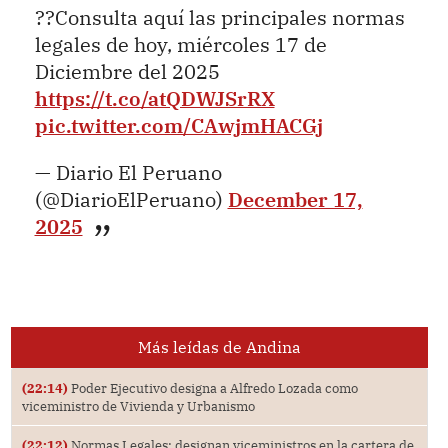
??Consulta aquí las principales normas
legales de hoy, miércoles 17 de
Diciembre del 2025
https://t.co/atQDWJSrRX
pic.twitter.com/CAwjmHACGj
— Diario El Peruano
(@DiarioElPeruano)
December 17,
2025
Más leídas de Andina
(22:14)
Poder Ejecutivo designa a Alfredo Lozada como
viceministro de Vivienda y Urbanismo
(22:12)
Normas Legales: designan viceministros en la cartera de