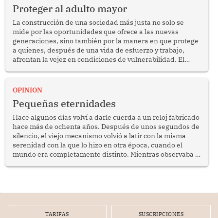
Proteger al adulto mayor
La construcción de una sociedad más justa no solo se
mide por las oportunidades que ofrece a las nuevas
generaciones, sino también por la manera en que protege
a quienes, después de una vida de esfuerzo y trabajo,
afrontan la vejez en condiciones de vulnerabilidad. El
anuncio formulado por la presidenta de la república,
Keiko Fujimori, de incrementar de 350 a 700 soles
bimestrales el subsidio que reciben los beneficiarios del
OPINION
programa Pensión 65 abre una oportunidad para
Pequeñas eternidades
reflexionar sobre la importancia de fortalecer las políticas
públicas dirigidas a los adultos mayores en pobreza.
Hace algunos días volví a darle cuerda a un reloj fabricado
hace más de ochenta años. Después de unos segundos de
silencio, el viejo mecanismo volvió a latir con la misma
serenidad con la que lo hizo en otra época, cuando el
mundo era completamente distinto. Mientras observaba el
lento movimiento de sus agujas pensé que algunas cosas
poseen una misteriosa capacidad para sobrevivir al
tiempo.
TARIFAS
SUSCRIPCIONES