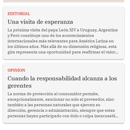
EDITORIAL
Una visita de esperanza
La próxima visita del papa León XIV a Uruguay, Argentina
y Perú constituye uno de los acontecimientos
internacionales más relevantes para América Latina en
los últimos años. Más allá de su dimensión religiosa, esta
gira representa una oportunidad para reafirmar el valor
del diálogo, fortalecer los vínculos entre los pueblos y
proyectar una imagen de cooperación en una región que
enfrenta desafíos en materia de desarrollo, cohesión
OPINION
social y gobernabilidad.
Cuando la responsabilidad alcanza a los
gerentes
La norma de protección al consumidor permite,
excepcionalmente, sancionar no solo al proveedor, sino
también a las personas naturales que ejercen su
dirección, gerencia o administración, siempre que estas
personas hayan participado con dolo o culpa inexcusable
en el planeamiento, la realización o la ejecución de la
infracción. En un caso reciente, Indecopi sancionó al