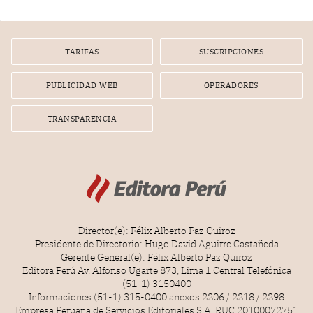
gerente de un proveedor de servicios de entretenimiento
por la frustrada realización de un meet and greet con
Lionel Messi, cuya presencia fue ofrecida, a su vez, por el
gerente de la empresa promotora en una entrevista
TARIFAS
SUSCRIPCIONES
radial.
PUBLICIDAD WEB
OPERADORES
TRANSPARENCIA
Director(e): Félix Alberto Paz Quiroz
Presidente de Directorio: Hugo David Aguirre Castañeda
Gerente General(e): Félix Alberto Paz Quiroz
Editora Perú Av. Alfonso Ugarte 873, Lima 1 Central Telefónica
(51-1) 3150400
Informaciones (51-1) 315-0400 anexos 2206 / 2218 / 2298
Empresa Peruana de Servicios Editoriales S.A. RUC 20100072751