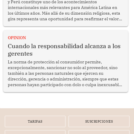
y Perú constituye uno de los acontecimientos
internacionales más relevantes para América Latina en
los últimos años. Más allá de su dimensión religiosa, esta
gira representa una oportunidad para reafirmar el valor
del diálogo, fortalecer los vínculos entre los pueblos y
proyectar una imagen de cooperación en una región que
enfrenta desafíos en materia de desarrollo, cohesión
OPINION
social y gobernabilidad.
Cuando la responsabilidad alcanza a los
gerentes
La norma de protección al consumidor permite,
excepcionalmente, sancionar no solo al proveedor, sino
también a las personas naturales que ejercen su
dirección, gerencia o administración, siempre que estas
personas hayan participado con dolo o culpa inexcusable
en el planeamiento, la realización o la ejecución de la
infracción. En un caso reciente, Indecopi sancionó al
gerente de un proveedor de servicios de entretenimiento
por la frustrada realización de un meet and greet con
Lionel Messi, cuya presencia fue ofrecida, a su vez, por el
gerente de la empresa promotora en una entrevista
TARIFAS
SUSCRIPCIONES
radial.