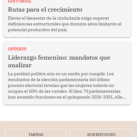
EDITORIAL
Rutas para el crecimiento
Elevar el bienestar de la ciudadanía exige superar
deficiencias estructurales que durante años limitaron el
potencial productivo del país.
OPINION
Liderazgo femenino: mandatos que
analizar
La paridad política aún es un sueño por cumplir. Los
resultados de la elección parlamentaria del último
proceso electoral revelan que las mujeres todavía no
ocupan el 50% de las curules. Si bien 70 parlamentarias
han asumido funciones en el quinquenio 2026-2031, ellas
representan apenas el 36.8% de los 190 integrantes del
nuevo Congreso bicameral (60 senadores y 130
diputados).
TARIFAS
SUSCRIPCIONES