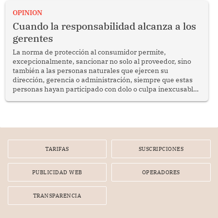
proyectar una imagen de cooperación en una región que
enfrenta desafíos en materia de desarrollo, cohesión
OPINION
social y gobernabilidad.
Cuando la responsabilidad alcanza a los
gerentes
La norma de protección al consumidor permite,
excepcionalmente, sancionar no solo al proveedor, sino
también a las personas naturales que ejercen su
dirección, gerencia o administración, siempre que estas
personas hayan participado con dolo o culpa inexcusable
en el planeamiento, la realización o la ejecución de la
infracción. En un caso reciente, Indecopi sancionó al
gerente de un proveedor de servicios de entretenimiento
por la frustrada realización de un meet and greet con
Lionel Messi, cuya presencia fue ofrecida, a su vez, por el
gerente de la empresa promotora en una entrevista
TARIFAS
SUSCRIPCIONES
radial.
PUBLICIDAD WEB
OPERADORES
TRANSPARENCIA