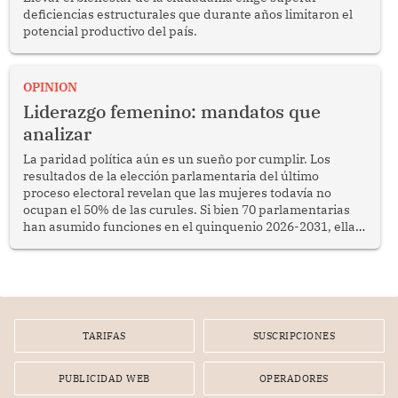
deficiencias estructurales que durante años limitaron el
potencial productivo del país.
OPINION
Liderazgo femenino: mandatos que
analizar
La paridad política aún es un sueño por cumplir. Los
resultados de la elección parlamentaria del último
proceso electoral revelan que las mujeres todavía no
ocupan el 50% de las curules. Si bien 70 parlamentarias
han asumido funciones en el quinquenio 2026-2031, ellas
representan apenas el 36.8% de los 190 integrantes del
nuevo Congreso bicameral (60 senadores y 130
diputados).
TARIFAS
SUSCRIPCIONES
PUBLICIDAD WEB
OPERADORES