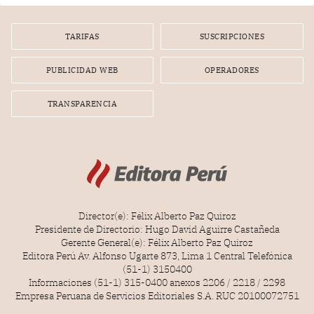
por la frustrada realización de un meet and greet con
Lionel Messi, cuya presencia fue ofrecida, a su vez, por el
gerente de la empresa promotora en una entrevista
TARIFAS
SUSCRIPCIONES
radial.
PUBLICIDAD WEB
OPERADORES
TRANSPARENCIA
Director(e): Félix Alberto Paz Quiroz
Presidente de Directorio: Hugo David Aguirre Castañeda
Gerente General(e): Félix Alberto Paz Quiroz
Editora Perú Av. Alfonso Ugarte 873, Lima 1 Central Telefónica
(51-1) 3150400
Informaciones (51-1) 315-0400 anexos 2206 / 2218 / 2298
Empresa Peruana de Servicios Editoriales S.A. RUC 20100072751