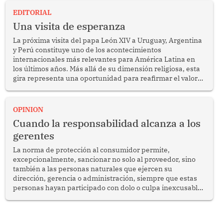
EDITORIAL
Una visita de esperanza
La próxima visita del papa León XIV a Uruguay, Argentina
y Perú constituye uno de los acontecimientos
internacionales más relevantes para América Latina en
los últimos años. Más allá de su dimensión religiosa, esta
gira representa una oportunidad para reafirmar el valor
del diálogo, fortalecer los vínculos entre los pueblos y
proyectar una imagen de cooperación en una región que
enfrenta desafíos en materia de desarrollo, cohesión
OPINION
social y gobernabilidad.
Cuando la responsabilidad alcanza a los
gerentes
La norma de protección al consumidor permite,
excepcionalmente, sancionar no solo al proveedor, sino
también a las personas naturales que ejercen su
dirección, gerencia o administración, siempre que estas
personas hayan participado con dolo o culpa inexcusable
en el planeamiento, la realización o la ejecución de la
infracción. En un caso reciente, Indecopi sancionó al
gerente de un proveedor de servicios de entretenimiento