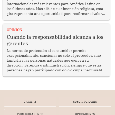
internacionales más relevantes para América Latina en
los últimos años. Más allá de su dimensión religiosa, esta
gira representa una oportunidad para reafirmar el valor
del diálogo, fortalecer los vínculos entre los pueblos y
proyectar una imagen de cooperación en una región que
enfrenta desafíos en materia de desarrollo, cohesión
OPINION
social y gobernabilidad.
Cuando la responsabilidad alcanza a los
gerentes
La norma de protección al consumidor permite,
excepcionalmente, sancionar no solo al proveedor, sino
también a las personas naturales que ejercen su
dirección, gerencia o administración, siempre que estas
personas hayan participado con dolo o culpa inexcusable
en el planeamiento, la realización o la ejecución de la
infracción. En un caso reciente, Indecopi sancionó al
gerente de un proveedor de servicios de entretenimiento
por la frustrada realización de un meet and greet con
Lionel Messi, cuya presencia fue ofrecida, a su vez, por el
gerente de la empresa promotora en una entrevista
TARIFAS
SUSCRIPCIONES
radial.
PUBLICIDAD WEB
OPERADORES