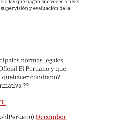
ud o las que hagan sus veces a nivel
 supervisión y evaluación de la
ncipales normas legales
Oficial El Peruano y que
u quehacer cotidiano?
ormativa ??
YU
ioElPeruano)
December