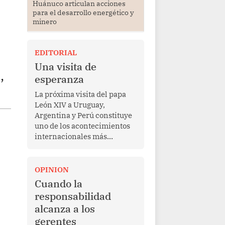
Huánuco articulan acciones
para el desarrollo energético y
minero
EDITORIAL
Una visita de
,
esperanza
La próxima visita del papa
León XIV a Uruguay,
Argentina y Perú constituye
uno de los acontecimientos
internacionales más
relevantes para América
Latina en los últimos años.
Más allá de su dimensión
OPINION
religiosa, esta gira
Cuando la
representa una oportunidad
responsabilidad
para reafirmar el valor del
alcanza a los
diálogo, fortalecer los
gerentes
vínculos entre los pueblos y