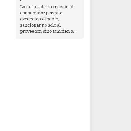
proyectar una imagen de
La norma de protección al
cooperación en una región
consumidor permite,
que enfrenta desafíos en
excepcionalmente,
materia de desarrollo,
sancionar no solo al
cohesión social y
proveedor, sino también a
gobernabilidad.
las personas naturales que
ejercen su dirección,
gerencia o administración,
siempre que estas personas
hayan participado con dolo o
culpa inexcusable en el
planeamiento, la realización
o la ejecución de la
infracción. En un caso
reciente, Indecopi sancionó
al gerente de un proveedor
de servicios de
entretenimiento por la
frustrada realización de un
meet and greet con Lionel
Messi, cuya presencia fue