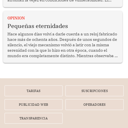
afrontan la vejez en condiciones de vulnerabilidad. El
anuncio formulado por la presidenta de la república,
Keiko Fujimori, de incrementar de 350 a 700 soles
bimestrales el subsidio que reciben los beneficiarios del
OPINION
programa Pensión 65 abre una oportunidad para
Pequeñas eternidades
reflexionar sobre la importancia de fortalecer las políticas
públicas dirigidas a los adultos mayores en pobreza.
Hace algunos días volví a darle cuerda a un reloj fabricado
hace más de ochenta años. Después de unos segundos de
silencio, el viejo mecanismo volvió a latir con la misma
serenidad con la que lo hizo en otra época, cuando el
mundo era completamente distinto. Mientras observaba el
lento movimiento de sus agujas pensé que algunas cosas
poseen una misteriosa capacidad para sobrevivir al
tiempo.
TARIFAS
SUSCRIPCIONES
PUBLICIDAD WEB
OPERADORES
TRANSPARENCIA