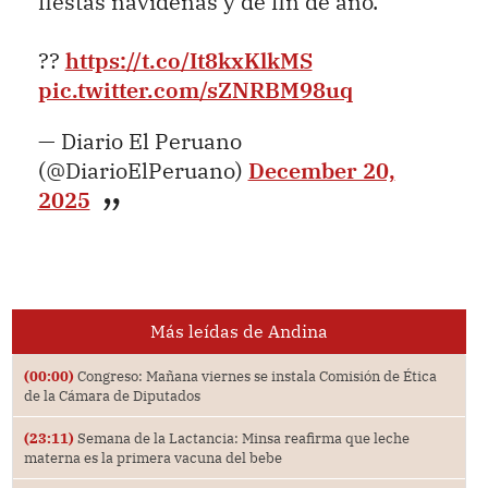
fiestas navideñas y de fin de año.
??
https://t.co/It8kxKlkMS
pic.twitter.com/sZNRBM98uq
— Diario El Peruano
(@DiarioElPeruano)
December 20,
2025
Más leídas de Andina
(00:00)
Congreso: Mañana viernes se instala Comisión de Ética
de la Cámara de Diputados
(23:11)
Semana de la Lactancia: Minsa reafirma que leche
materna es la primera vacuna del bebe