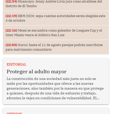
(22:34)
Huancayo: Jenny Andrés Livia jura como alcaldesa del
distrito de El Tambo
(22:19)
ERM 2026: sepa cuántas autoridades serán elegidas este
4 de octubre
(22:16)
Messi se encumbra como goleador de Leagues Cup y el
Inter Miami vence al Atlético San Luis
(22:03)
Surco: hasta el 11 de agosto parejas podrán inscribirse
para matrimonio comunitario
EDITORIAL
Proteger al adulto mayor
La construcción de una sociedad más justa no solo se
mide por las oportunidades que ofrece a las nuevas
generaciones, sino también por la manera en que protege
a quienes, después de una vida de esfuerzo y trabajo,
afrontan la vejez en condiciones de vulnerabilidad. El
anuncio formulado por la presidenta de la república,
Keiko Fujimori, de incrementar de 350 a 700 soles
bimestrales el subsidio que reciben los beneficiarios del