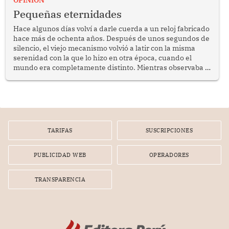
OPINION
programa Pensión 65 abre una oportunidad para
Pequeñas eternidades
reflexionar sobre la importancia de fortalecer las políticas
públicas dirigidas a los adultos mayores en pobreza.
Hace algunos días volví a darle cuerda a un reloj fabricado
hace más de ochenta años. Después de unos segundos de
silencio, el viejo mecanismo volvió a latir con la misma
serenidad con la que lo hizo en otra época, cuando el
mundo era completamente distinto. Mientras observaba el
lento movimiento de sus agujas pensé que algunas cosas
poseen una misteriosa capacidad para sobrevivir al
tiempo.
TARIFAS
SUSCRIPCIONES
PUBLICIDAD WEB
OPERADORES
TRANSPARENCIA