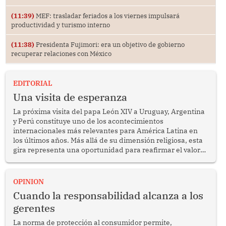
(11:39)
MEF: trasladar feriados a los viernes impulsará
productividad y turismo interno
(11:38)
Presidenta Fujimori: era un objetivo de gobierno
recuperar relaciones con México
EDITORIAL
Una visita de esperanza
La próxima visita del papa León XIV a Uruguay, Argentina
y Perú constituye uno de los acontecimientos
internacionales más relevantes para América Latina en
los últimos años. Más allá de su dimensión religiosa, esta
gira representa una oportunidad para reafirmar el valor
del diálogo, fortalecer los vínculos entre los pueblos y
proyectar una imagen de cooperación en una región que
enfrenta desafíos en materia de desarrollo, cohesión
OPINION
social y gobernabilidad.
Cuando la responsabilidad alcanza a los
gerentes
La norma de protección al consumidor permite,