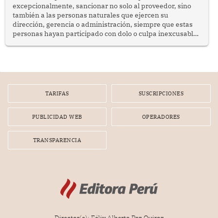
excepcionalmente, sancionar no solo al proveedor, sino
también a las personas naturales que ejercen su
dirección, gerencia o administración, siempre que estas
personas hayan participado con dolo o culpa inexcusable
en el planeamiento, la realización o la ejecución de la
infracción. En un caso reciente, Indecopi sancionó al
gerente de un proveedor de servicios de entretenimiento
por la frustrada realización de un meet and greet con
Lionel Messi, cuya presencia fue ofrecida, a su vez, por el
gerente de la empresa promotora en una entrevista
TARIFAS
SUSCRIPCIONES
radial.
PUBLICIDAD WEB
OPERADORES
TRANSPARENCIA