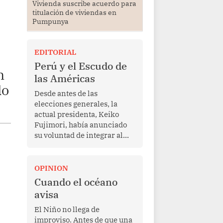
Vivienda suscribe acuerdo para
titulación de viviendas en
Pumpunya
EDITORIAL
Perú y el Escudo de
n
las Américas
do
Desde antes de las
elecciones generales, la
actual presidenta, Keiko
Fujimori, había anunciado
su voluntad de integrar al
Perú a la iniciativa Escudo
de las Américas, presentada
en marzo de este año por el
OPINION
mandatario estadounidense
Cuando el océano
Donald Trump, con el fin de
avisa
enfrentar al crimen
transnacional organizado y
El Niño no llega de
al tráfico de drogas.
improviso. Antes de que una