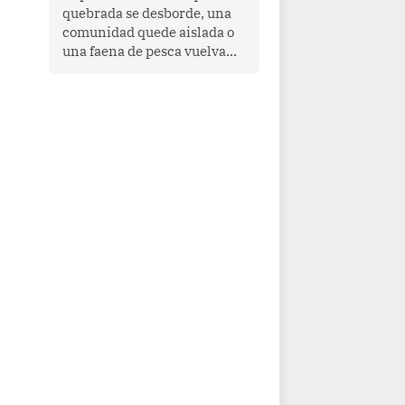
quebrada se desborde, una
comunidad quede aislada o
una faena de pesca vuelva
con las redes vacías, el
océano avisa. Hoy las señales
son claras: el Pacífico
tropical se está calentando y
el Perú tiene una ventana
estrecha para prepararse.