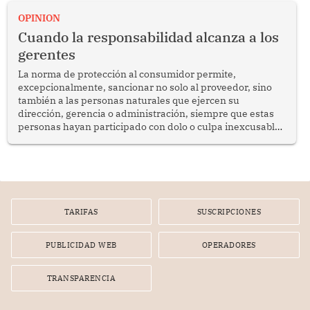
proyectar una imagen de cooperación en una región que
enfrenta desafíos en materia de desarrollo, cohesión
OPINION
social y gobernabilidad.
Cuando la responsabilidad alcanza a los
gerentes
La norma de protección al consumidor permite,
excepcionalmente, sancionar no solo al proveedor, sino
también a las personas naturales que ejercen su
dirección, gerencia o administración, siempre que estas
personas hayan participado con dolo o culpa inexcusable
en el planeamiento, la realización o la ejecución de la
infracción. En un caso reciente, Indecopi sancionó al
gerente de un proveedor de servicios de entretenimiento
por la frustrada realización de un meet and greet con
Lionel Messi, cuya presencia fue ofrecida, a su vez, por el
gerente de la empresa promotora en una entrevista
TARIFAS
SUSCRIPCIONES
radial.
PUBLICIDAD WEB
OPERADORES
TRANSPARENCIA