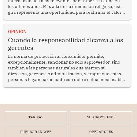
internacionales más relevantes para América Latina en
los últimos años. Más allá de su dimensión religiosa, esta
gira representa una oportunidad para reafirmar el valor
del diálogo, fortalecer los vínculos entre los pueblos y
proyectar una imagen de cooperación en una región que
enfrenta desafíos en materia de desarrollo, cohesión
OPINION
social y gobernabilidad.
Cuando la responsabilidad alcanza a los
gerentes
La norma de protección al consumidor permite,
excepcionalmente, sancionar no solo al proveedor, sino
también a las personas naturales que ejercen su
dirección, gerencia o administración, siempre que estas
personas hayan participado con dolo o culpa inexcusable
en el planeamiento, la realización o la ejecución de la
infracción. En un caso reciente, Indecopi sancionó al
gerente de un proveedor de servicios de entretenimiento
por la frustrada realización de un meet and greet con
Lionel Messi, cuya presencia fue ofrecida, a su vez, por el
gerente de la empresa promotora en una entrevista
TARIFAS
SUSCRIPCIONES
radial.
PUBLICIDAD WEB
OPERADORES