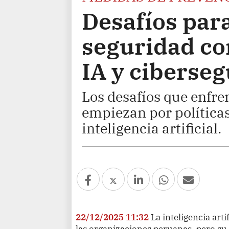
Desafíos para
seguridad co
IA y ciberse
Los desafíos que enfr
empiezan por política
inteligencia artificial.
22/12/2025 11:32
La inteligencia art
las organizaciones peruanas, pero su