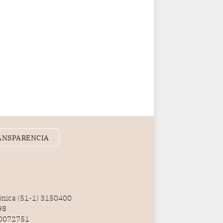
ANSPARENCIA
fónica (51-1) 3150400
98
100072751