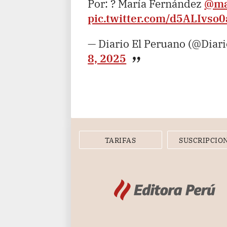
Por: ? María Fernández
@ma
pic.twitter.com/d5ALIvso0
— Diario El Peruano (@Diar
8, 2025
TARIFAS
SUSCRIPCIO