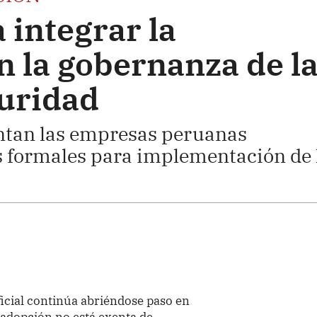
 integrar la
n la gobernanza de l
guridad
entan las empresas peruanas
s formales para implementación de 
ificial continúa abriéndose paso en
 adopción no está exenta de