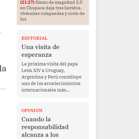
(21:27)
Sismo de magnitud 5.0
en Chupaca deja tres heridos,
viviendas colapsadas y corte de
luz
a
EDITORIAL
Una visita de
esperanza
La próxima visita del papa
la
León XIV a Uruguay,
Argentina y Perú constituye
uno de los acontecimientos
internacionales más
relevantes para América
Latina en los últimos años.
Más allá de su dimensión
OPINION
religiosa, esta gira
Cuando la
representa una oportunidad
responsabilidad
para reafirmar el valor del
alcanza a los
diálogo, fortalecer los