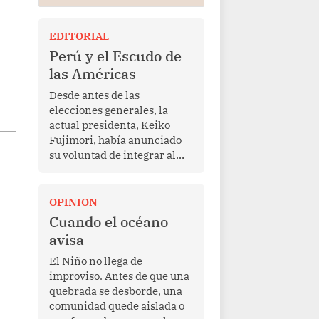
EDITORIAL
Perú y el Escudo de
las Américas
Desde antes de las
elecciones generales, la
actual presidenta, Keiko
Fujimori, había anunciado
su voluntad de integrar al
Perú a la iniciativa Escudo
de las Américas, presentada
en marzo de este año por el
OPINION
mandatario estadounidense
Cuando el océano
Donald Trump, con el fin de
avisa
enfrentar al crimen
transnacional organizado y
El Niño no llega de
al tráfico de drogas.
improviso. Antes de que una
quebrada se desborde, una
comunidad quede aislada o