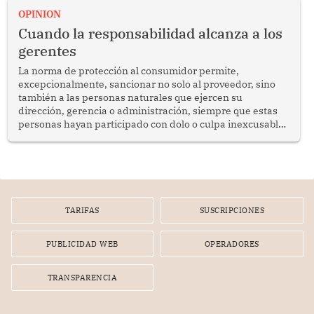
enfrenta desafíos en materia de desarrollo, cohesión
OPINION
social y gobernabilidad.
Cuando la responsabilidad alcanza a los
gerentes
La norma de protección al consumidor permite,
excepcionalmente, sancionar no solo al proveedor, sino
también a las personas naturales que ejercen su
dirección, gerencia o administración, siempre que estas
personas hayan participado con dolo o culpa inexcusable
en el planeamiento, la realización o la ejecución de la
infracción. En un caso reciente, Indecopi sancionó al
gerente de un proveedor de servicios de entretenimiento
por la frustrada realización de un meet and greet con
Lionel Messi, cuya presencia fue ofrecida, a su vez, por el
gerente de la empresa promotora en una entrevista
TARIFAS
SUSCRIPCIONES
radial.
PUBLICIDAD WEB
OPERADORES
TRANSPARENCIA